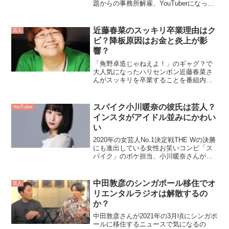
題からの事務所解雇、YouTuberになって
大成功と、まさにジェットコースターの
ような人生を送っている雨上がり決死隊
の宮迫博之さん。そんな宮迫さん、息子
近藤春菜のスッキリ卒業理由はク
芸人
さんが芸人を目指...
ビ？降板原因はお金と炎上が影
響？
「角野卓造じゃねえよ！」のギャグ？で
大人気になったハリセンボン近藤春菜さ
んがスッキリを卒業することを番組内で
発表して話題になっていますね。スッキ
リ卒業に関しては、自分の意思を尊重し
てもらったと話していたんですが、本当
スパイク小川暖奈の彼氏は芸人？
YouTuber
にそうなんでしょうか？過...
インスタがアイドル並みにかわい
い
2020年の女芸人No.1決定戦THE Wの決勝
にも進出している女性お笑いコンビ「ス
パイク」のボケ担当、小川暖奈さんがか
わいいと話題になっています。芸人とし
ての実力もさることながら、そのルック
スにやられる芸人さんも多いみたいで
中田敦彦のシンガポール移住でオ
芸人
す。今回は、ス...
リエンタルラジオは解散するの
か？
中田敦彦さんが2021年の3月頃にシンガポ
ールに移住するニュースで気になるの