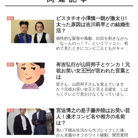
ピスタチオ小澤慎一朗が激太り!
芸人
太った原因は吉川莉早との結婚生
活？
個性的な髪形や風貌、白目を剥きながら
「な～んのっ！？」というツッコミ、初
めて見たときにコンビ二人ともがキャラ
立ちしているのは珍しいなと印象深かっ
たピスタチオさん。2015年に白目漫才で
ブレイクしたおふたりですが、最近テレ
有吉弘行が山田邦子とケンカ！元
芸人
ビで見かけることも少...
祖お笑い女王が言われた言葉と
は
皆さん、山田邦子さんを覚えています
か？元祖お笑い女王と言える彼女、しば
らくテレビで見かけなくなっていました
が、最近は事務所を退所していたり、有
吉弘行さんとなにやら揉めているなど、
いろいろと話題になっているようです。
宮迫博之の息子藤井陸はお笑い芸
芸人
今回は、山田邦子さんの現在...
人！漫才コンビ名や相方の名前
は？
長い下積み生活から大ブレイクした後、
がん克服やオフホワイト騒動、闇営業問