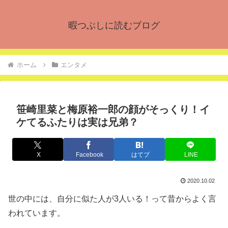
暇つぶしに読むブログ
ホーム
エンタメ
笹崎里菜と梅原裕一郎の顔がそっくり！イ
ケてるふたりは実は兄弟？
X
Facebook
はてブ
LINE
2020.10.02
世の中には、自分に似た人が3人いる！って昔からよく言
われています。