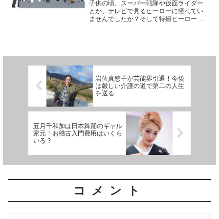
子供の頃、スーパー戦隊や仮面ライダー
とか、テレビで見るヒーローに憧れてい
ませんでしたか？そして特撮ヒーローと
いえば、名前を名乗ったり、敵を倒した
ときの爆発シーンがカッコいいですよ
ね。現実生活でテレビのような爆破を見
ることは大多数の人はないと...
岩佐真悠子が芸能界引退！今後
は厳しい介護の道で第二の人生
を送る
五月千和加は日本舞踊のギャル
家元！お稽古入門費用はいくら
いる？
コメント