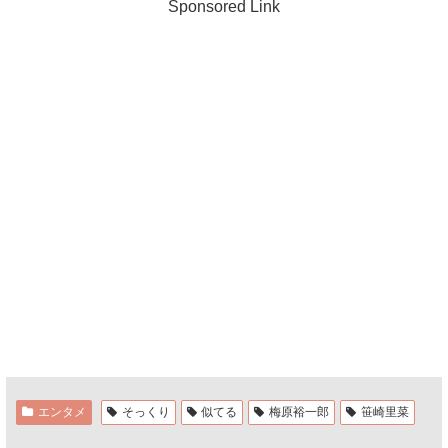
Sponsored Link
エンタメ
そっくり
似てる
梅原裕一郎
笹崎里菜