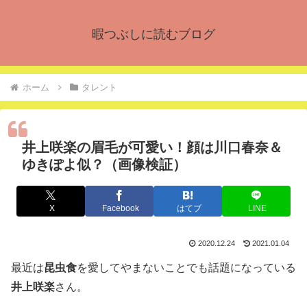
暇つぶしに読むブログ
ホーム
タレント
井上咲楽の眉毛が可愛い！顔は川口春奈＆
ゆきぽよ似？（画像検証）
X
Facebook
はてブ
LINE
2020.12.24
2021.01.04
最近は
昆虫食
を愛してやまないことでも話題になっている
井上咲楽
さん。