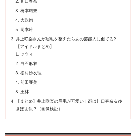
川口春奈
橋本環奈
大政絢
岡本玲
井上咲楽さんが眉毛を整えたらあの芸能人に似てる?
【アイドルまとめ】
ツウィ
白石麻衣
松村沙友理
前田亜美
王林
【まとめ】井上咲楽の眉毛が可愛い！顔は川口春奈＆ゆ
きぽよ似？（画像検証）