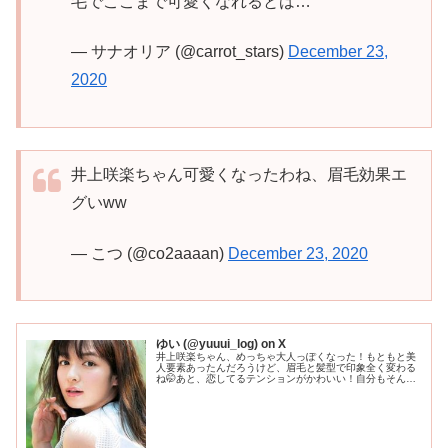
毛でここまで可愛くなれるとは…
— サナオリア (@carrot_stars)
December 23,
2020
井上咲楽ちゃん可愛くなったわね、眉毛効果エ
グいww
— こつ (@co2aaaan)
December 23, 2020
ゆい (@yuuui_log) on X
井上咲楽ちゃん、めっちゃ大人っぽくなった！もともと美
人要素あったんだろうけど、眉毛と髪型で印象全く変わる
ね🤭あと、恋してるテンションがかわいい！自分もそんな
頃があったなと懐かしくなりました(笑)