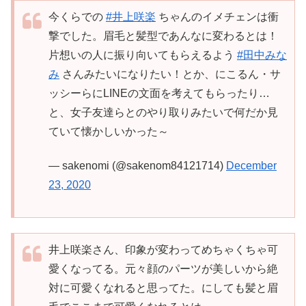
今くらでの
#井上咲楽
ちゃんのイメチェンは衝
撃でした。眉毛と髪型であんなに変わるとは！
片想いの人に振り向いてもらえるよう
#田中みな
み
さんみたいになりたい！とか、にこるん・サ
ッシーらにLINEの文面を考えてもらったり…
と、女子友達らとのやり取りみたいで何だか見
ていて懐かしいかった～
— sakenomi (@sakenom84121714)
December
23, 2020
井上咲楽さん、印象が変わってめちゃくちゃ可
愛くなってる。元々顔のパーツが美しいから絶
対に可愛くなれると思ってた。にしても髪と眉