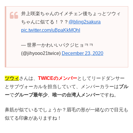
井上咲楽ちゃんのイメチェン後ちょっとツウィ
ちゃんに似てる！？？
@bling2sakura
pic.twitter.com/uBpaKkMQhI
— 世界一かわいいパクジヒョㅋㅋ
(@jihyooo21twice)
December 23, 2020
ツウィ
さんは、
TWICEのメンバー
としてリードダンサー
とサブヴォーカルを担当していて、メンバーカラーは
ブル
ー
で
グループ最年少
、
唯一の台湾人メンバー
ですね。
鼻筋が似ているでしょうか？眉毛の形が一緒なので目元も
似てる印象がありますね！