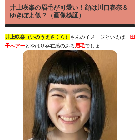
井上咲楽の眉毛が可愛い！顔は川口春奈＆
ゆきぽよ似？（画像検証）
井上咲楽（いのうえさくら）
さんのイメージといえば、
団
子ヘアー
とやはり存在感のある
眉毛
でしょ