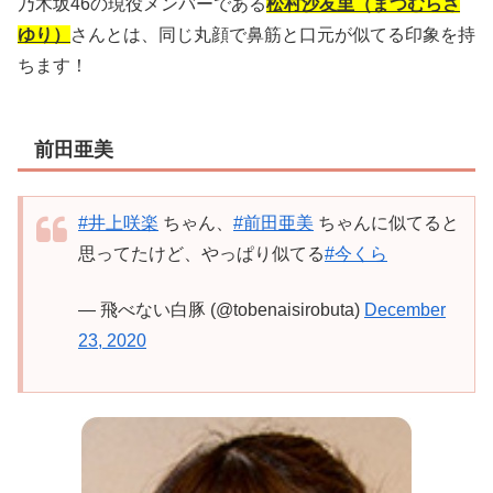
乃木坂46の現役メンバーである
松村沙友里（まつむらさ
ゆり）
さんとは、同じ丸顔で鼻筋と口元が似てる印象を持
ちます！
前田亜美
#井上咲楽
ちゃん、
#前田亜美
ちゃんに似てると
思ってたけど、やっぱり似てる
#今くら
— 飛べない白豚 (@tobenaisirobuta)
December
23, 2020