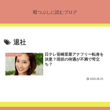
暇つぶしに読むブログ
退社
日テレ笹崎里菜アナフリー転身を
アナウンサー
決意？現状の待遇が不満で苛立
ち？
2020.09.23