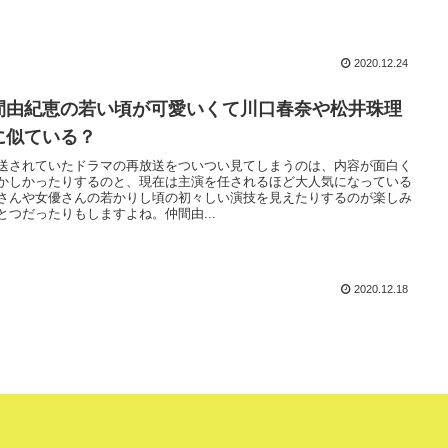
2020.12.24
間由紀恵の若い頃が可愛いくて川口春奈や松井珠理
に似ている？
送されていたドラマの再放送をついつい見てしまうのは、内容が面白く
かしかったりするのと、現在は主演を任されるほど大人気になっている
さんや女優さんの若かりし頃の初々しい演技を見えたりするのが楽しみ
とつだったりもしますよね。仲間由...
2020.12.18