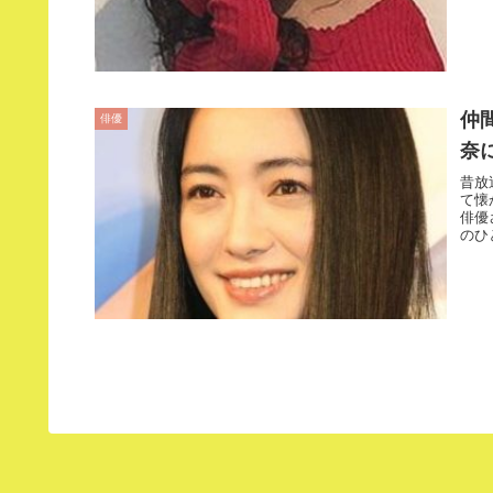
仲
俳優
奈
昔放
て懐
俳優
のひ