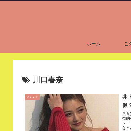
ホーム
こ
川口春奈
井
タレント
似
最近
徴的
レー
なっ