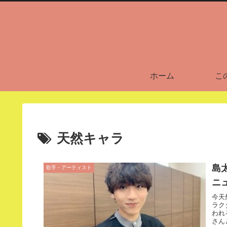
ホーム
こ
天然キャラ
島
歌手・アーティスト
ニ
今天
ラク
われ
さん