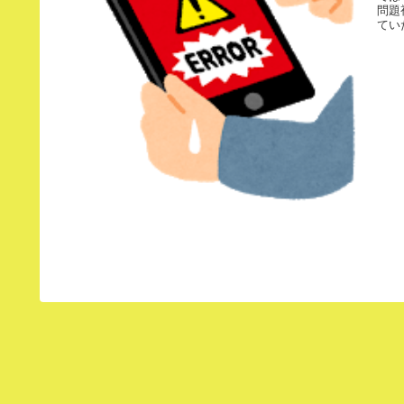
問題
てい