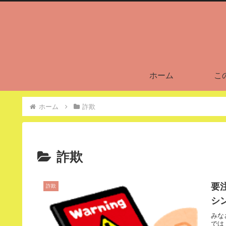
ホーム
こ
ホーム
詐欺
詐欺
要
詐欺
シ
みな
では